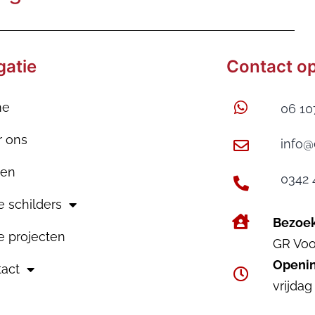
gatie
Contact o
me
06 10
r ons
info@
gen
0342 
 schilders
Bezoe
 projecten
GR Voo
Openin
act
vrijdag