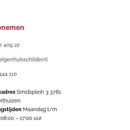
pnemen
7 409 22
eigenhuisschilder.nl
444 110
kadres
Smidsplein 3 3781
rthuizen
gstijden
Maandag t/m
 08:00 – 17:00 uur