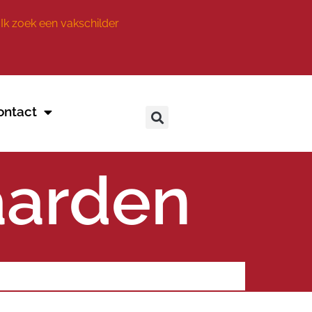
Ik zoek een vakschilder
ontact
aarden