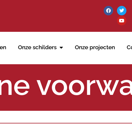
en
Onze schilders
Onze projecten
C
ne voorw