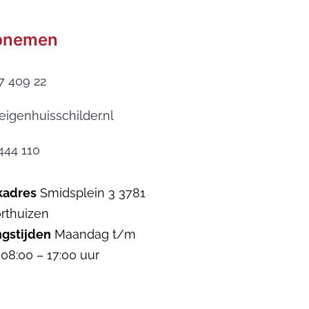
pnemen
7 409 22
eigenhuisschilder.nl
444 110
kadres
Smidsplein 3 3781
rthuizen
gstijden
Maandag t/m
 08:00 – 17:00 uur