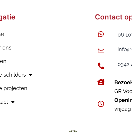
gatie
Contact o
me
06 10
r ons
info@
gen
0342 
 schilders
Bezoe
 projecten
GR Voo
Openin
act
vrijdag