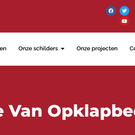
en
Onze schilders
Onze projecten
C
 Van Opklapb