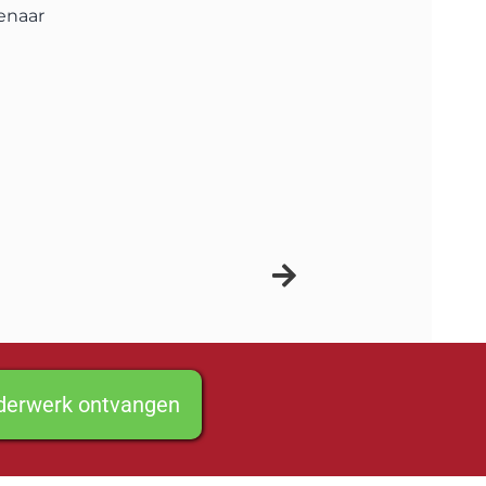
enaar
lderwerk ontvangen