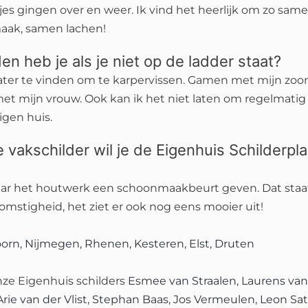
es gingen over en weer. Ik vind het heerlijk om zo sa
maak, samen lachen!
 heb je als je niet op de ladder staat?
iswater te vinden om te karpervissen. Gamen met mijn zoo
met mijn vrouw. Ook kan ik het niet laten om regelmatig 
igen huis.
e vakschilder wil je de Eigenhuis Schilderp
jaar het houtwerk een schoonmaakbeurt geven. Dat staat
omstigheid, het ziet er ook nog eens mooier uit!
oorn
,
Nijmegen
,
Rhenen
,
Kesteren
,
Elst
,
Druten
ze Eigenhuis schilders
Esmee van Straalen
,
Laurens van
Arie van der Vlist
,
Stephan Baas
,
Jos Vermeulen
,
Leon Sat