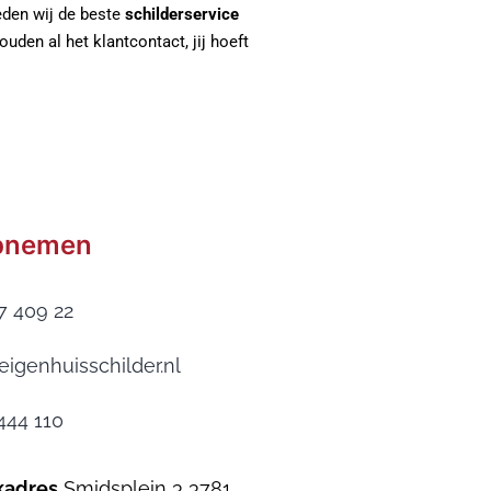
ieden wij de beste
schilderservice
uden al het klantcontact, jij hoeft
pnemen
7 409 22
eigenhuisschilder.nl
444 110
kadres
Smidsplein 3 3781