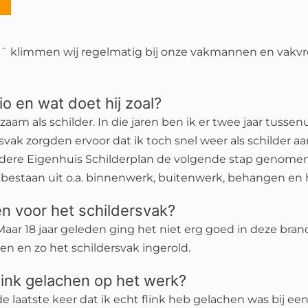
n?¨ klimmen wij regelmatig bij onze vakmannen en vakv
io en wat doet hij zoal?
kzaam als schilder. In die jaren ben ik er twee jaar tusse
ak zorgden ervoor dat ik toch snel weer als schilder aa
 andere Eigenhuis Schilderplan de volgende stap genomen.
estaan uit o.a. binnenwerk, buitenwerk, behangen en h
n voor het schildersvak?
Maar 18 jaar geleden ging het niet erg goed in deze bran
n en zo het schildersvak ingerold.
flink gelachen op het werk?
de laatste keer dat ik echt flink heb gelachen was bij een