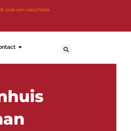
Ik zoek een vakschilder
ontact
nhuis
man