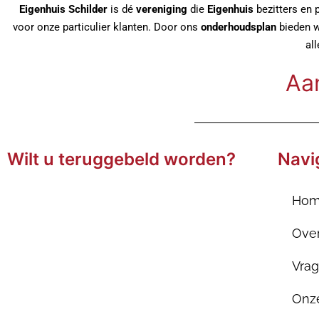
Eigenhuis Schilder
is dé
vereniging
die
Eigenhuis
bezitters en 
voor onze particulier klanten. Door ons
onderhoudsplan
bieden wi
al
Aa
Wilt u teruggebeld worden?
Navi
Ho
Ove
Vra
Onze