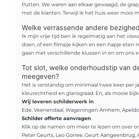
Putten. We waren aan elkaar gewaagd, de grapj
met de klanten. Terwijl ik het huis weer mooi 
Welke verrassende andere bezigheden
Ik mijn vrije tijd ben ik regelmatig aan het v
doen, of een filmpje kijken en een hapje eten 
gaan met verschillende klussen in en om ons e
Tot slot, welke onderhoudstip van d
meegeven?
Het is verstandig om minimaal twee keer per 
kleurechtheid en glansgraad. En, als mooie bijk
Wij leveren schilderwerk in
Ede
,
Veenendaal
,
Wageningen
Arnhem
,
Apeld
Schilder offerte aanvragen
Klik op de namen om meer te lezen om over on
Peter Geurts
,
Leo Gorree
,
Geurt Aangeenbrug
,