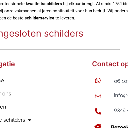
professionele
kwaliteitsschilders
bij elkaar brengt. Al sinds 1754 b
j onze vakmannen al jaren continuïteit voor hun bedrijf. Wij onderho
leen de beste
schilderservice
te leveren.
ngesloten schilders
gatie
Contact o
me
06 10
r ons
info@
gen
0342 
 schilders
Bezoe