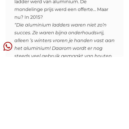
ladder werd van aluminium. De
mondelinge prijs werd een offerte… Maar
nu? In 2015?
“Die aluminium ladders waren niet zo’n
succes. Ze waren bijna onderhoudsvrij,
alleen ’s winters vroren je handen vast aan
het aluminium! Daarom wordt er nog
steeds veel gebruik gemaakt van houten
ladders. Evert Jan van Norden.”
Hoe mooi zou het zijn om de
vakkundigheid van een vakschilder te
benutten terwijl u gebruik maakt van
hedendaagse technieken om de offerte
aan te vragen en het woningonderhoud te
volgen? Er waren tijden dat een schilder
gebeld moest worden om een afspraak te
maken. Dan moest u uw etentje