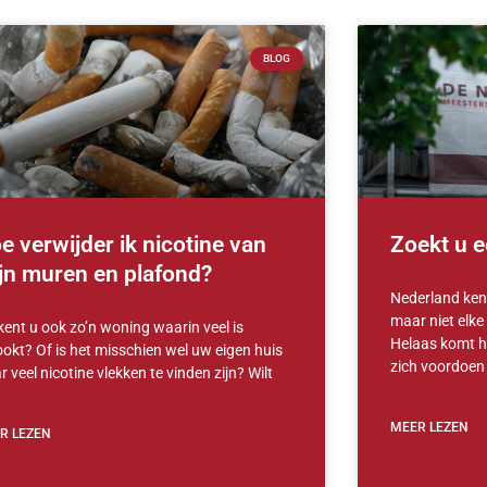
BLOG
e verwijder ik nicotine van
Zoekt u e
jn muren en plafond?
Nederland kent
maar niet elke 
kent u ook zo’n woning waarin veel is
Helaas komt he
ookt? Of is het misschien wel uw eigen huis
zich voordoen 
 veel nicotine vlekken te vinden zijn? Wilt
MEER LEZEN
R LEZEN