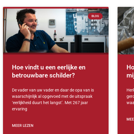
BLOG
Hoe vindt u een eerlijke en
Ho
betrouwbare schilder?
mi
De vader van uw vader en daar de opa van is
Her
waarschijnlijk al opgevoed met de uitspraak
ger
‘eerlijkheid duurt het langst’. Met 267 jaar
waar
ervaring
MEE
MEER LEZEN