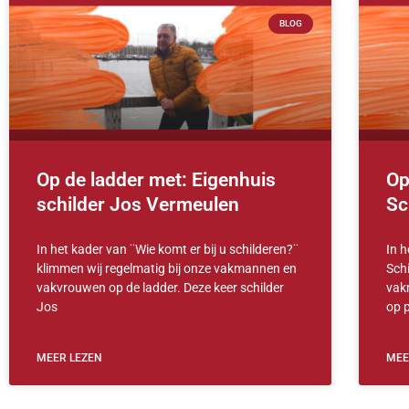
BLOG
Op de ladder met: Eigenhuis
Op
schilder Jos Vermeulen
Sc
In het kader van ¨Wie komt er bij u schilderen?¨
In h
klimmen wij regelmatig bij onze vakmannen en
Sch
vakvrouwen op de ladder. Deze keer schilder
vak
Jos
op 
MEER LEZEN
MEE