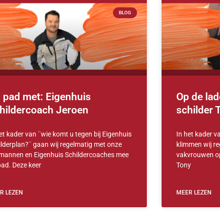
BLOG
 pad met: Eigenhuis
Op de lad
hildercoach Jeroen
schilder
et kader van ¨wie komt u tegen bij Eigenhuis
In het kader v
ilderplan?¨ gaan wij regelmatig met onze
klimmen wij r
mannen en Eigenhuis Schildercoaches mee
vakvrouwen op 
pad. Deze keer
Tony
R LEZEN
MEER LEZEN