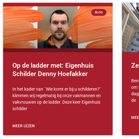
BLOG
Op de ladder met: Eigenhuis
Ze
Schilder Denny Hoefakker
Ben 
om 
In het kader van ¨Wie komt er bij u schilderen?¨
dag
klimmen wij regelmatig bij onze vakmannen en
de
vakvrouwen op de ladder. Deze keer Eigenhuis
schilder
MEE
MEER LEZEN